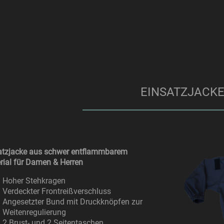
EINSATZJACK
atzjacke aus schwer entflammbarem
rial für Damen & Herren
Hoher Stehkragen
Verdeckter Frontreißverschluss
Angesetzter Bund mit Druckknöpfen zur
Weitenregulierung
2 Brust- und 2 Seitentaschen