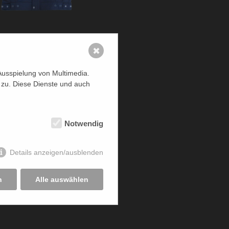
✖
Ausspielung von Multimedia.
 zu. Diese Dienste und auch
Notwendig
Details anzeigen/ausblenden
n
Alle auswählen