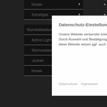
Hosen
Sonstiges
Mater
Datenschutz-Einstellu
Warnbekleidung
Obers
Unsere Website verwendet extern
Active Light
Durch Auswahl und Bestätigung 
diese Website setzen ggf. auch
Fläc
Warnwesten
Größ
Jacken
Dame
Herre
Hosen
Farbe
Datenschutz
Impressum
Artik