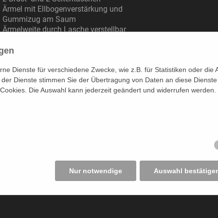
Ärmel mit Ellbogenverstärkung und
Gummizug am Saum
Ärmelweite durch Lasche verstellbar
ial:
ngen
toff:
93% Meta-Aramid, 5% Para-
e Dienste für verschiedene Zwecke, wie z.B. für Statistiken oder die 
Aramid, 2% antistatische
der Dienste stimmen Sie der Übertragung von Daten an diese Dienste
Komponente
 Cookies. Die Auswahl kann jederzeit geändert und widerrufen werden.
hengewicht:
ca. 195 g/m²
en:
n:
32 – 56
n:
40 – 64
:
marine
Nur notwendige
Auswahl bestätige
el-Nr. 216/217