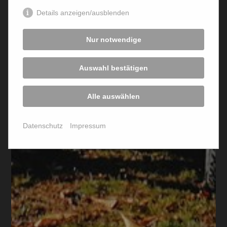
Details anzeigen/ausblenden
Nur notwendige
Auswahl bestätigen
CORPORATE FASHION
Alle auswählen
Datenschutz
Impressum