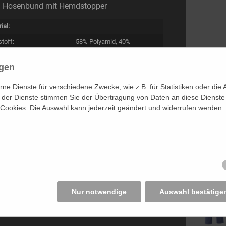
Hosenbund mit Hemdstopper
ial:
stoff
:
58% Polyamid, 40%
Baumwolle, 2% Elasthan
en:
ngen
n:
32 – 54, 16 – 27, 64 – 108
e Dienste für verschiedene Zwecke, wie z.B. für Statistiken oder die 
n:
40 – 70, 20 – 35, 86 – 142
der Dienste stimmen Sie der Übertragung von Daten an diese Dienste
 Cookies. Die Auswahl kann jederzeit geändert und widerrufen werden.
:
dunkelblau
 222 und 223 wie Art. 226 und 227 nur mit
chrift „POLIZEI“, anstelle von „JUSTIZ“
kel-Nr. 222/223/226/227
Nur notwendige
Auswahl bestätige