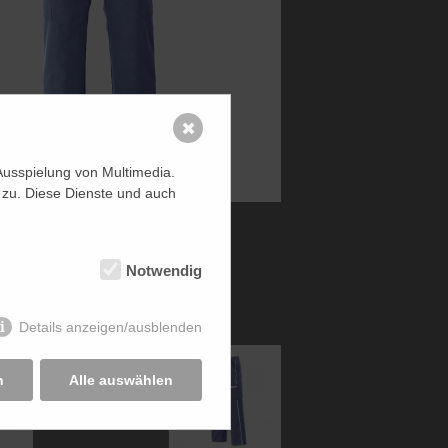
✖
Ausspielung von Multimedia.
 zu. Diese Dienste und auch
Notwendig
Details anzeigen/ausblenden
n
Alle auswählen